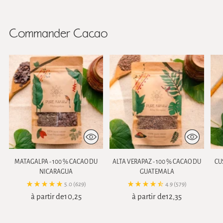
Commander Cacao
MATAGALPA - 100 % CACAO DU
ALTA VERAPAZ - 100 % CACAO DU
CU
NICARAGUA
GUATEMALA
5.0
(629)
4.9
(579)
à partir de10,25
à partir de12,35