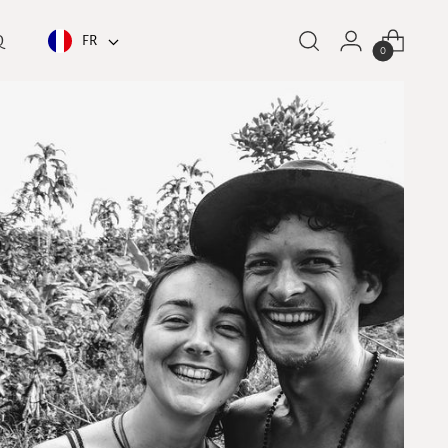
Q
FR
0