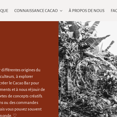
IQUE
CONNAISSANCE CACAO
À PROPOS DE NOUS
FA
 différentes origines du
iculteurs, à explorer
réer le Cacao Bar pour
ents et à nous réjouir de
tes de concepts créatifs.
ions ou des commandes
mais vous pouvez souvent
e monde. ♡