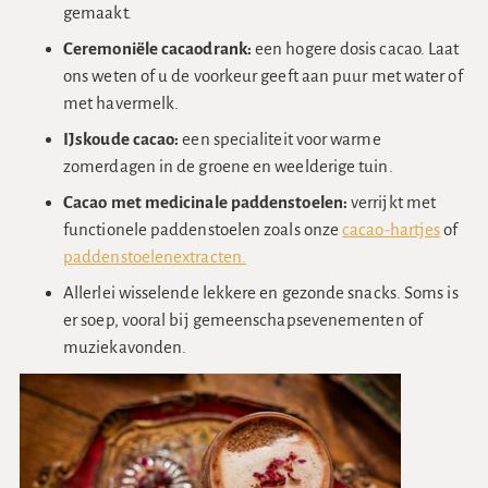
gemaakt.
Ceremoniële cacaodrank:
een hogere dosis cacao. Laat
ons weten of u de voorkeur geeft aan puur met water of
met havermelk.
IJskoude cacao:
een specialiteit voor warme
zomerdagen in de groene en weelderige tuin.
Cacao met medicinale paddenstoelen:
verrijkt met
functionele paddenstoelen zoals onze
cacao-hartjes
of
paddenstoelenextracten.
Allerlei wisselende lekkere en gezonde snacks. Soms is
er soep, vooral bij gemeenschapsevenementen of
muziekavonden.